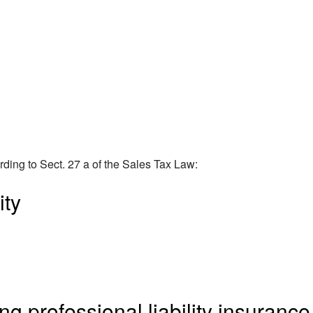
rding to Sect. 27 a of the Sales Tax Law:
ity
ng professional liability insurance