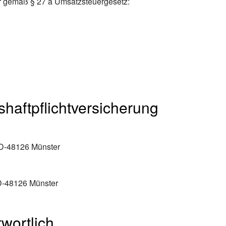
r gemäß § 27 a Umsatzsteuergesetz:
haftpflicht­versicherung
 D-48126 Münster
D-48126 Münster
wortlich