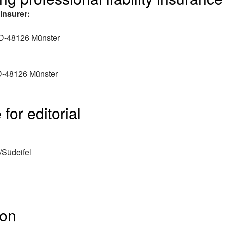
insurer:
 D-48126 Münster
D-48126 Münster
for editorial
/Südeifel
ion