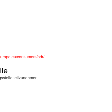
.europa.eu/consumers/odr/
.
lle
ngsstelle teilzunehmen.